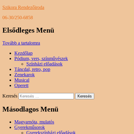
Szikora Rendezőiroda
06-30/250-6858
Elsődleges Menü
Tovább a tartalomra
Kezdőlap
Pódium, vers, színművészek
Színházi előadások
Táncdal, retro, pop
Zenekarok
Musical
Operett
Keresés
Másodlagos Menü
Magyarnóta, mulatós
Gyerekműsorok
Gyerekszínházi előadások