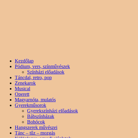
Kezdőlap
Pódium, vers, színművészek
Színházi előadások
Táncdal, retro, pop
Zenekarok
Musical
Operett
Magyarnóta, mulatós
Gyerekműsorok
Gyerekszínházi előadások
Bábszínházak
Bohócok
Hangszerek művészei
Tánc – tűz – mozgás