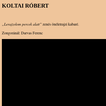
KOLTAI RÓBERT
„Lerajzolom percek alatt”
zenés önéletrajzi kabaré.
Zongoránál: Darvas Ferenc