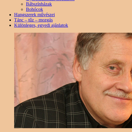
Bábszínházak
Bohócok
Hangszerek művészei
Tánc – tűz – mozgás
Különleges, egyedi ajánlatok