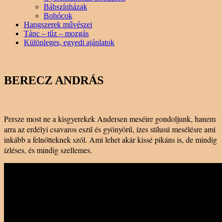
Bábszínházak
Bohócok
Hangszerek művészei
Tánc – tűz – mozgás
Különleges, egyedi ajánlatok
BERECZ ANDRÁS
Persze most ne a kisgyerekek Andersen meséire gondoljunk, hanem
arra az erdélyi csavaros eszű és gyönyörű, ízes stílusú mesélésre ami
inkább a felnőtteknek szól. Ami lehet akár kissé pikáns is, de mindig
ízléses, és mindig szellemes.