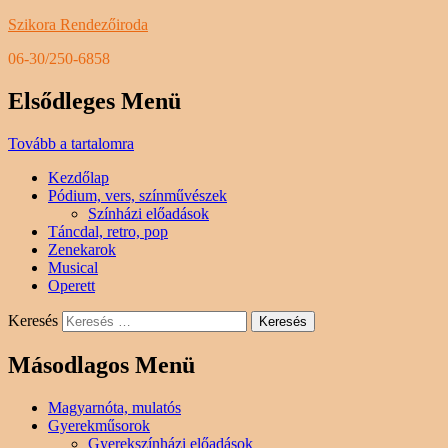
Szikora Rendezőiroda
06-30/250-6858
Elsődleges Menü
Tovább a tartalomra
Kezdőlap
Pódium, vers, színművészek
Színházi előadások
Táncdal, retro, pop
Zenekarok
Musical
Operett
Keresés
Másodlagos Menü
Magyarnóta, mulatós
Gyerekműsorok
Gyerekszínházi előadások