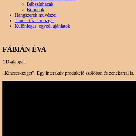
Bábszínházak
Bohócok
Hangszerek művészei
Tánc – tűz – mozgás
Különleges, egyedi ajánlatok
FÁBIÁN ÉVA
CD-alappal.
„Kincses-sziget”. Egy interaktiv produkció szólóban és zenekarral is.