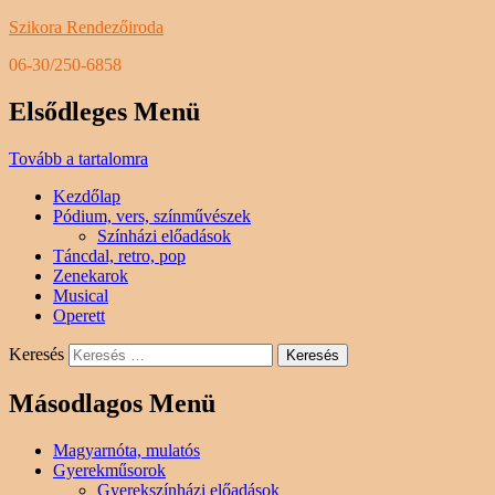
Szikora Rendezőiroda
06-30/250-6858
Elsődleges Menü
Tovább a tartalomra
Kezdőlap
Pódium, vers, színművészek
Színházi előadások
Táncdal, retro, pop
Zenekarok
Musical
Operett
Keresés
Másodlagos Menü
Magyarnóta, mulatós
Gyerekműsorok
Gyerekszínházi előadások