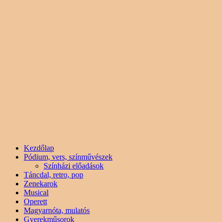
Kezdőlap
Pódium, vers, színművészek
Színházi előadások
Táncdal, retro, pop
Zenekarok
Musical
Operett
Magyarnóta, mulatós
Gyerekműsorok