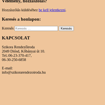
Vélemény, hozzászólás?
Hozzászólás küldéséhez
be kell jelentkezni
.
Keresés a honlapon:
Keresés
KAPCSOLAT
Szikora Rendezőiroda
2049 Diósd, Kőbányai út 10.
Tel.:06-23-370-417,
06-30-250-6858
E-mail:
info@szikorarendezoiroda.hu